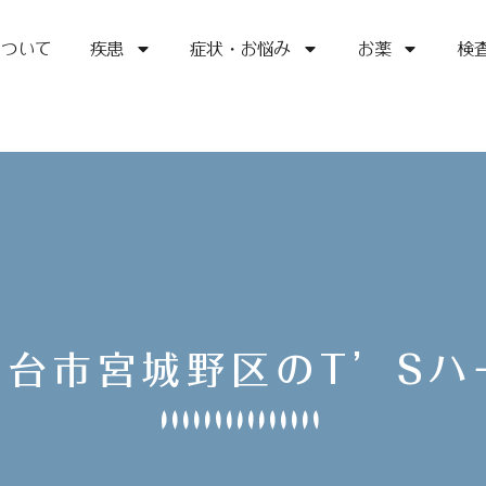
について
疾患
症状・お悩み
お薬
検
仙台市宮城野区のT’S