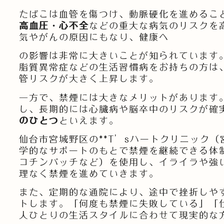
たばこは血管を傷つけ、動脈硬化を進めるこ
高血圧・心不全
などの重大な病気のリスクを
気やがんの原因にもなり、健康へ
の影響は非常に大きいことが知られています
脂質異常症などの生活習慣病をお持ちの方は
管リスクが大きく上昇します。
一方で、禁煙には大きなメリットがあります
し、長期的には心臓病や脳卒中のリスクが確
のひとつ
といえます。
仙台市宮城野区の**T’sハートクリニック（
学的なサポートのもとで禁煙を継続できる体
コチンパッチなど）を使用し、イライラや強
理なく禁煙を進めていきます。
また、定期的な通院により、途中で挫折しや
トします。「何度も禁煙に失敗している」「
人ひとりの生活スタイルに合わせて現実的な