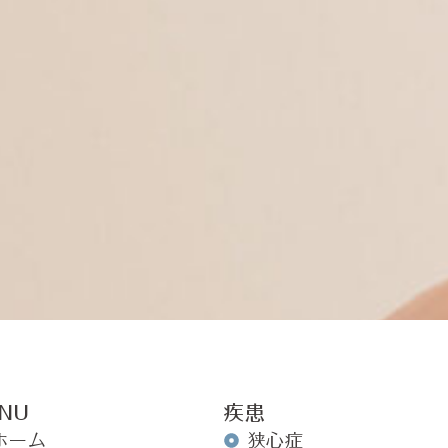
NU
疾患
ホーム
狭心症