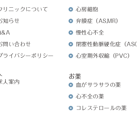
クリニックについて
心房細胞
お知らせ
弁膜症（AS,MR）
Q&A
慢性心不全
お問い合わせ
閉塞性動脈硬化症（AS
プライバシーポリシー
心室期外収縮（PVC）
人
お薬
求人案内
血がサラサラの薬
心不全の薬
コレステロールの薬