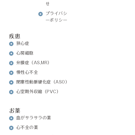
せ
プライバシ
ーポリシー
疾患
狭心症
心房細胞
弁膜症（AS,MR）
慢性心不全
閉塞性動脈硬化症（ASO）
心室期外収縮（PVC）
お薬
血がサラサラの薬
心不全の薬