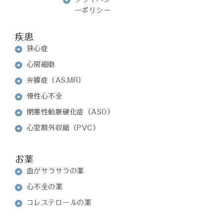
ーポリシー
疾患
狭心症
心房細胞
弁膜症（AS,MR）
慢性心不全
閉塞性動脈硬化症（ASO）
心室期外収縮（PVC）
お薬
血がサラサラの薬
心不全の薬
コレステロールの薬